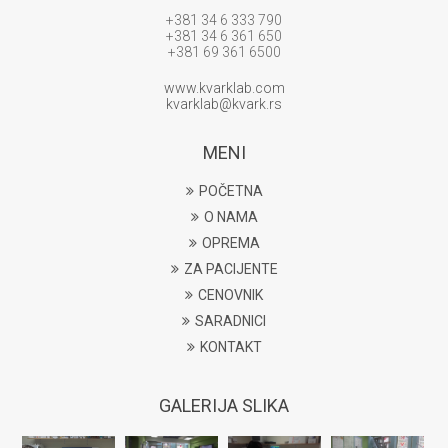
+381 34 6 333 790
+381 34 6 361 650
+381 69 361 6500
www.kvarklab.com
kvarklab@kvark.rs
MENI
POČETNA
O NAMA
OPREMA
ZA PACIJENTE
CENOVNIK
SARADNICI
KONTAKT
GALERIJA SLIKA