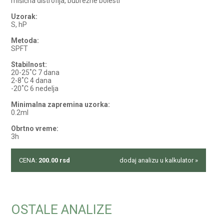
mišićna distrofija, bubrežne bolesti
Uzorak:
S, hP
Metoda:
SPFT
Stabilnost:
20-25˚C 7 dana
2-8˚C 4 dana
-20˚C 6 nedelja
Minimalna zapremina uzorka:
0.2ml
Obrtno vreme:
3h
CENA:
200.00
rsd
dodaj analizu u kalkulator »
OSTALE ANALIZE