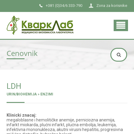
+381 (0)34/6 333-790
Zona za korisnike
Cenovnik
LDH
URIN/BIOHEMIJA » ENZIMI
Klinicki znacaj:
megaloblasne i hemolitičke anemije, perniciozna anemija,
infarkt miokarda, plućni infarkt, plućna embolija, leukemija,
infektivna mononukleoza, akutni virusni hepatitis, progresivna