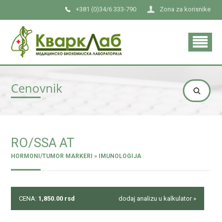
+381 (0)34/6 333-790
Zona za korisnike
Cenovnik
RO/SSA AT
HORMONI/TUMOR MARKERI » IMUNOLOGIJA
CENA:
1,850.00
rsd
dodaj analizu u kalkulator »