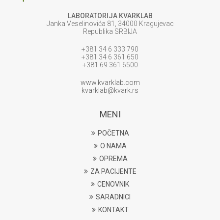
LABORATORIJA KVARKLAB
Janka Veselinovića 81, 34000 Kragujevac
Republika SRBIJA
+381 34 6 333 790
+381 34 6 361 650
+381 69 361 6500
www.kvarklab.com
kvarklab@kvark.rs
MENI
POČETNA
O NAMA
OPREMA
ZA PACIJENTE
CENOVNIK
SARADNICI
KONTAKT