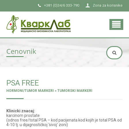
+381 (0)34/6 333-790
Zona za korisnike
Cenovnik
PSA FREE
HORMONI/TUMOR MARKERI » TUMORSKI MARKERI
Klinicki znacaj:
karcinom prostate
(odnos free/total PSA – kod pacijenata kod kojih je total PSA od
4-10 tj. u dijagnostičkoj 'sivoj' zoni)