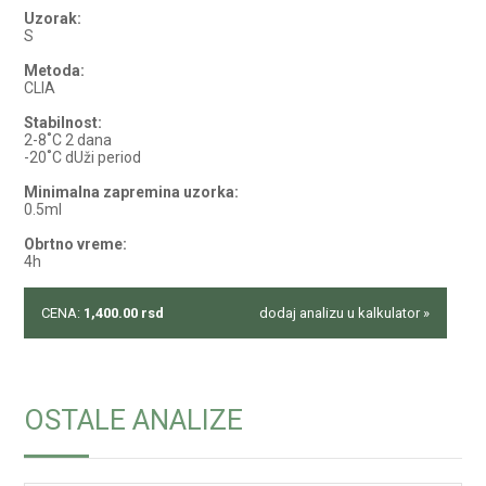
Uzorak:
S
Metoda:
CLIA
Stabilnost:
2-8˚C 2 dana
-20˚C dUži period
Minimalna zapremina uzorka:
0.5ml
Obrtno vreme:
4h
CENA:
1,400.00
rsd
dodaj analizu u kalkulator »
OSTALE ANALIZE