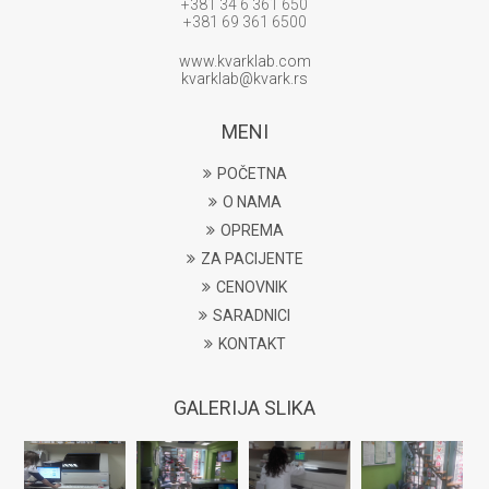
+381 34 6 361 650
+381 69 361 6500
www.kvarklab.com
kvarklab@kvark.rs
MENI
POČETNA
O NAMA
OPREMA
ZA PACIJENTE
CENOVNIK
SARADNICI
KONTAKT
GALERIJA SLIKA