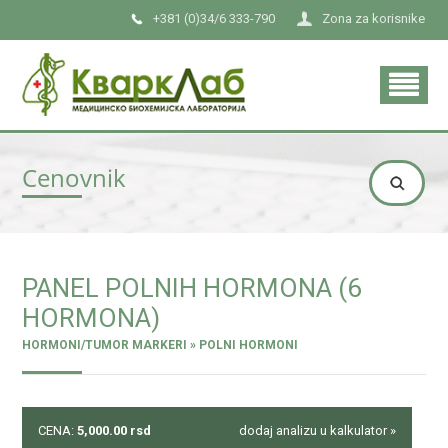
+381 (0)34/6 333-790
Zona za korisnike
Cenovnik
PANEL POLNIH HORMONA (6
HORMONA)
HORMONI/TUMOR MARKERI » POLNI HORMONI
CENA:
5,000.00
rsd
dodaj analizu u kalkulator »