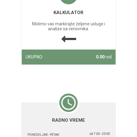
KALKULATOR
Molimo vas markirajte željene usluge i
analize sa cenovnika.
UKUPNO:
0.00
rsd
RADNO VREME
od 7:00 - 20:00
PONEDELJAK - PETAK