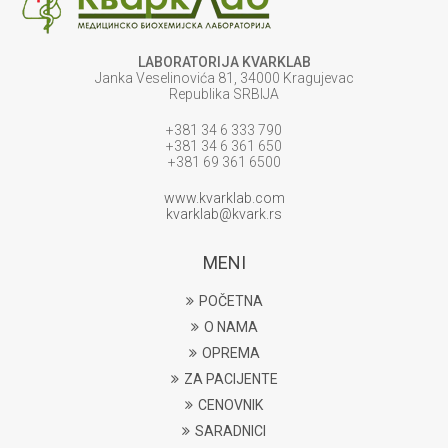
LABORATORIJA KVARKLAB
Janka Veselinovića 81, 34000 Kragujevac
Republika SRBIJA
+381 34 6 333 790
+381 34 6 361 650
+381 69 361 6500
www.kvarklab.com
kvarklab@kvark.rs
MENI
POČETNA
O NAMA
OPREMA
ZA PACIJENTE
CENOVNIK
SARADNICI