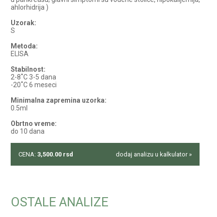
ahlorhidrija )
Uzorak:
S
Metoda:
ELISA
Stabilnost:
2-8˚C 3-5 dana
-20˚C 6 meseci
Minimalna zapremina uzorka:
0.5ml
Obrtno vreme:
do 10 dana
CENA:
3,500.00
rsd
dodaj analizu u kalkulator »
OSTALE ANALIZE