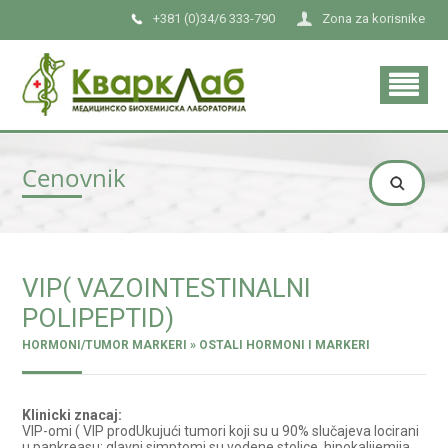
+381 (0)34/6 333-790
Zona za korisnike
Cenovnik
VIP( VAZOINTESTINALNI
POLIPEPTID)
HORMONI/TUMOR MARKERI » OSTALI HORMONI I MARKERI
Klinicki znacaj:
VIP-omi ( VIP prodUkujući tumori koji su u 90% slučajeva locirani
u pankreasu; glavni simptomi su vodene stolice, hipokalijemija,