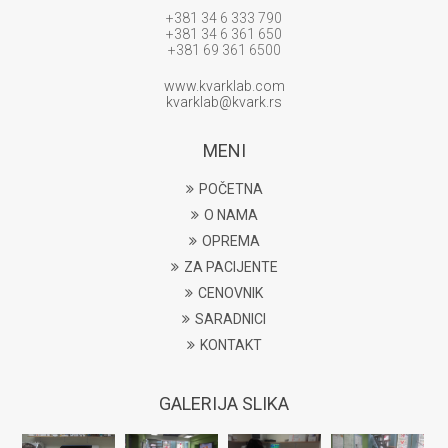
+381 34 6 333 790
+381 34 6 361 650
+381 69 361 6500
www.kvarklab.com
kvarklab@kvark.rs
MENI
POČETNA
O NAMA
OPREMA
ZA PACIJENTE
CENOVNIK
SARADNICI
KONTAKT
GALERIJA SLIKA