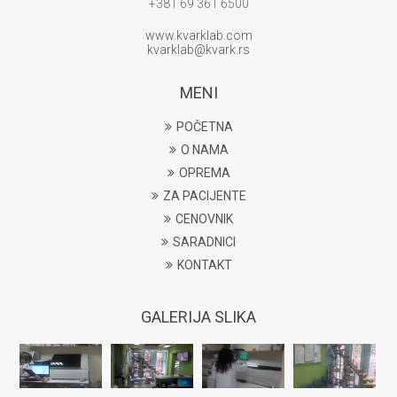
+381 69 361 6500
www.kvarklab.com
kvarklab@kvark.rs
MENI
POČETNA
O NAMA
OPREMA
ZA PACIJENTE
CENOVNIK
SARADNICI
KONTAKT
GALERIJA SLIKA