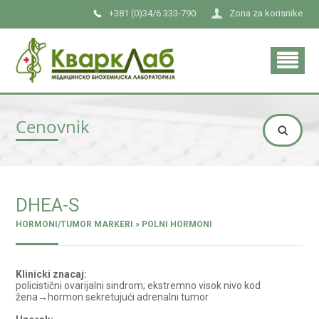
+381 (0)34/6 333-790
Zona za korisnike
Cenovnik
DHEA-S
HORMONI/TUMOR MARKERI » POLNI HORMONI
Klinicki znacaj:
policistični ovarijalni sindrom; ekstremno visok nivo kod
žena→hormon sekretujući adrenalni tumor