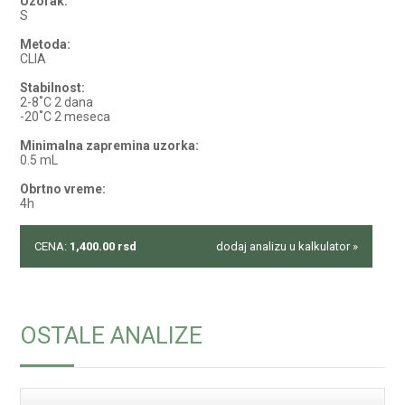
Uzorak:
S
Metoda:
CLIA
Stabilnost:
2-8˚C 2 dana
-20˚C 2 meseca
Minimalna zapremina uzorka:
0.5 mL
Obrtno vreme:
4h
CENA:
1,400.00
rsd
dodaj analizu u kalkulator »
OSTALE ANALIZE