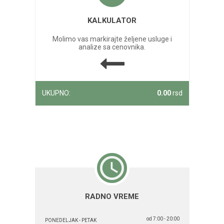
KALKULATOR
Molimo vas markirajte željene usluge i
analize sa cenovnika.
UKUPNO:
0.00
rsd
RADNO VREME
od 7:00 - 20:00
PONEDELJAK - PETAK