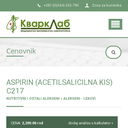
+381 (0)34/6 333-790
Zona za korisnike
Cenovnik
ASPIRIN (ACETILSALICILNA KIS)
C217
NUTRITIVNI I OSTALI ALERGENI » ALERGENI - LEKOVI
CENA:
2,200.00
rsd
dodaj analizu u kalkulator »