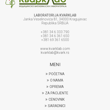
LABORATORIJA KVARKLAB
Janka Veselinovića 81, 34000 Kragujevac
Republika SRBIJA
+381 34 6 333 790
+381 34 6 361 650
+381 69 361 6500
www.kvarklab.com
kvarklab@kvark.rs
MENI
POČETNA
O NAMA
OPREMA
ZA PACIJENTE
CENOVNIK
SARADNICI