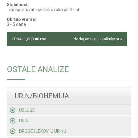
Stabilnost:
Transportovati uzorak u roku od 4 - 5h
Obrtno vreme:
3 - 5 dana
CENA:
1,600.00
rsd
dodaj analizu u kalkulator »
OSTALE ANALIZE
URIN/BIOHEMIJA
USLUGE
URIN
DROGE I LEKOVI U URINU