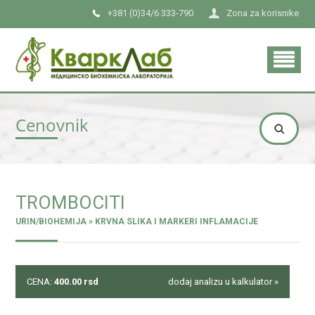
+381 (0)34/6 333-790
Zona za korisnike
Cenovnik
TROMBOCITI
URIN/BIOHEMIJA » KRVNA SLIKA I MARKERI INFLAMACIJE
CENA:
400.00
rsd
dodaj analizu u kalkulator »