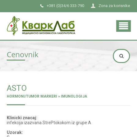
+381 (0)34/6 333-790
Zona za korisnike
Cenovnik
ASTO
HORMONI/TUMOR MARKERI » IMUNOLOGIJA
Klinicki znacaj:
infekcija izazvana StrePtokokom iz grupe A
Uzorak: