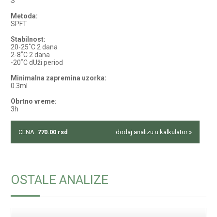
S
Metoda:
SPFT
Stabilnost:
20-25˚C 2 dana
2-8˚C 2 dana
-20˚C dUži period
Minimalna zapremina uzorka:
0.3ml
Obrtno vreme:
3h
CENA:
770.00
rsd
dodaj analizu u kalkulator »
OSTALE ANALIZE