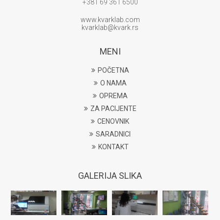
+381 69 361 6500
www.kvarklab.com
kvarklab@kvark.rs
MENI
POČETNA
O NAMA
OPREMA
ZA PACIJENTE
CENOVNIK
SARADNICI
KONTAKT
GALERIJA SLIKA