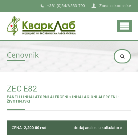
+381 (0)34/6 333-790
Zona za korisnike
Cenovnik
ZEC E82
PANELI I INHALATORNI ALERGENI » INHALACIONI ALERGENI -
ŽIVOTINJSKI
CENA:
2,200.00
rsd
dodaj analizu u kalkulator »