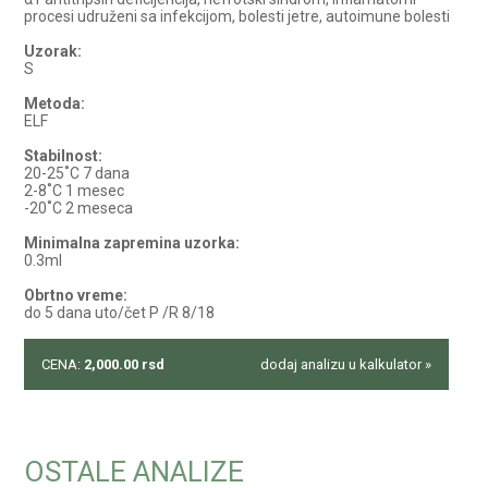
procesi udruženi sa infekcijom, bolesti jetre, autoimune bolesti
Uzorak:
S
Metoda:
ELF
Stabilnost:
20-25˚C 7 dana
2-8˚C 1 mesec
-20˚C 2 meseca
Minimalna zapremina uzorka:
0.3ml
Obrtno vreme:
do 5 dana uto/čet P /R 8/18
CENA:
2,000.00
rsd
dodaj analizu u kalkulator »
OSTALE ANALIZE