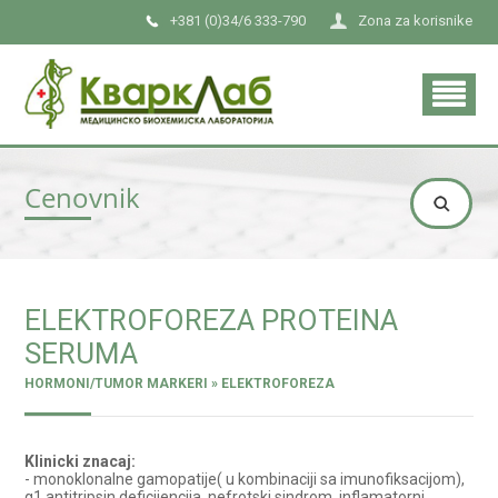
+381 (0)34/6 333-790
Zona za korisnike
Cenovnik
ELEKTROFOREZA PROTEINA
SERUMA
HORMONI/TUMOR MARKERI » ELEKTROFOREZA
Klinicki znacaj:
- monoklonalne gamopatije( u kombinaciji sa imunofiksacijom),
α1 antitripsin deficijencija, nefrotski sindrom, inflamatorni