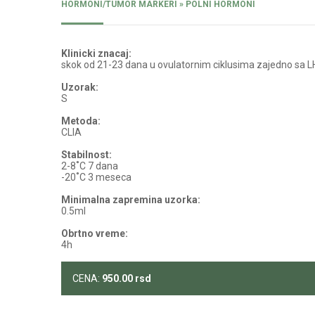
HORMONI/TUMOR MARKERI » POLNI HORMONI
Klinicki znacaj:
skok od 21-23 dana u ovulatornim ciklusima zajedno sa LH 
Uzorak:
S
Metoda:
CLIA
Stabilnost:
2-8˚C 7 dana
-20˚C 3 meseca
Minimalna zapremina uzorka:
0.5ml
Obrtno vreme:
4h
CENA:
950.00
rsd