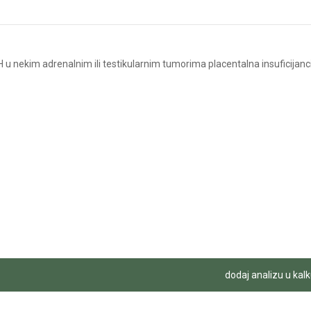
u nekim adrenalnim ili testikularnim tumorima placentalna insuficijanc
dodaj analizu u kalk