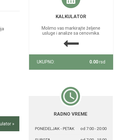
KALKULATOR
Molimo vas markirajte željene
ija
usluge i analize sa cenovnika.
UKUPNO:
0.00
rsd
RADNO VREME
ulator »
PONEDELJAK - PETAK
od 7:00 - 20:00
SUBOTA
od 7:00 - 15:00