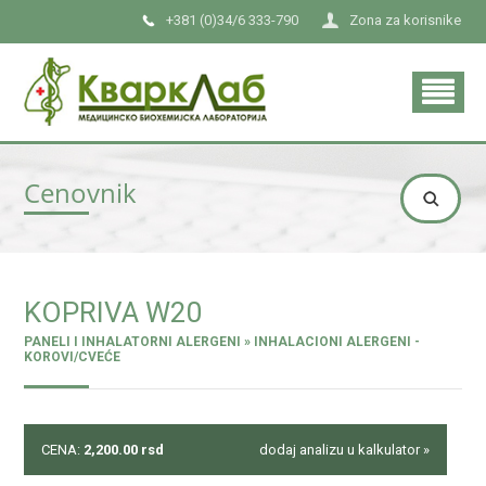
+381 (0)34/6 333-790
Zona za korisnike
Cenovnik
KOPRIVA W20
PANELI I INHALATORNI ALERGENI » INHALACIONI ALERGENI -
KOROVI/CVEĆE
CENA:
2,200.00
rsd
dodaj analizu u kalkulator »