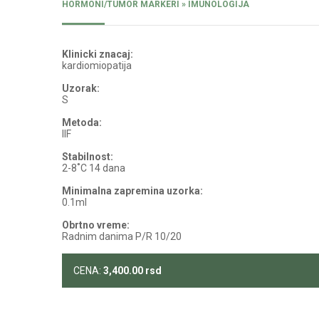
HORMONI/TUMOR MARKERI » IMUNOLOGIJA
Klinicki znacaj:
kardiomiopatija
Uzorak:
S
Metoda:
IIF
Stabilnost:
2-8˚C 14 dana
Minimalna zapremina uzorka:
0.1ml
Obrtno vreme:
Radnim danima P/R 10/20
CENA:
3,400.00
rsd