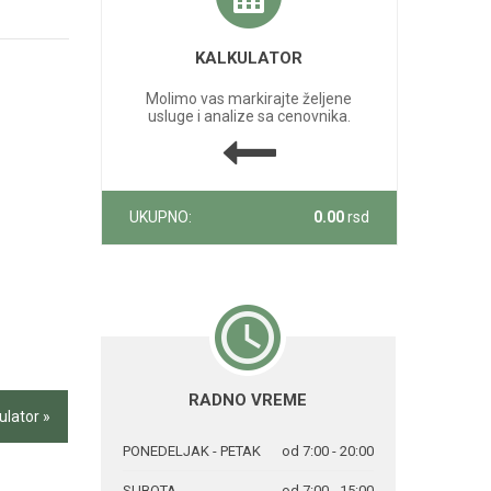
KALKULATOR
Molimo vas markirajte željene
usluge i analize sa cenovnika.
UKUPNO:
0.00
rsd
RADNO VREME
ulator »
PONEDELJAK - PETAK
od 7:00 - 20:00
SUBOTA
od 7:00 - 15:00