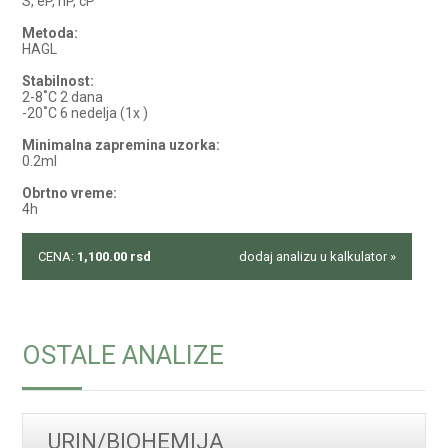
S, eP, hP, cP
Metoda:
HAGL
Stabilnost:
2-8˚C 2 dana
-20˚C 6 nedelja (1x )
Minimalna zapremina uzorka:
0.2ml
Obrtno vreme:
4h
CENA:
1,100.00
rsd
dodaj analizu u kalkulator »
OSTALE ANALIZE
URIN/BIOHEMIJA