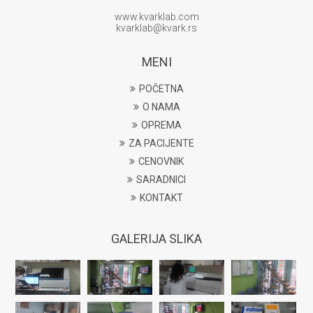
www.kvarklab.com
kvarklab@kvark.rs
MENI
POČETNA
O NAMA
OPREMA
ZA PACIJENTE
CENOVNIK
SARADNICI
KONTAKT
GALERIJA SLIKA