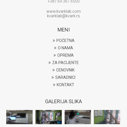
+381 69 361 6500
www.kvarklab.com
kvarklab@kvark.rs
MENI
POČETNA
O NAMA
OPREMA
ZA PACIJENTE
CENOVNIK
SARADNICI
KONTAKT
GALERIJA SLIKA