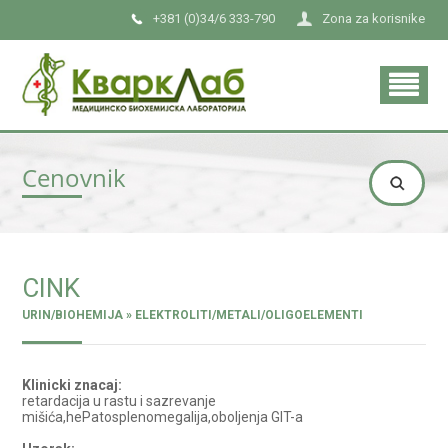
+381 (0)34/6 333-790
Zona za korisnike
Cenovnik
CINK
URIN/BIOHEMIJA » ELEKTROLITI/METALI/OLIGOELEMENTI
Klinicki znacaj:
retardacija u rastu i sazrevanje
mišića,hePatosplenomegalija,oboljenja GIT-a