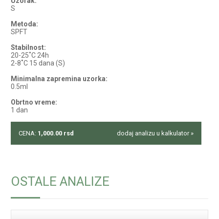
Uzorak:
S
Metoda:
SPFT
Stabilnost:
20-25˚C 24h
2-8˚C 15 dana (S)
Minimalna zapremina uzorka:
0.5ml
Obrtno vreme:
1 dan
CENA:
1,000.00
rsd
dodaj analizu u kalkulator »
OSTALE ANALIZE