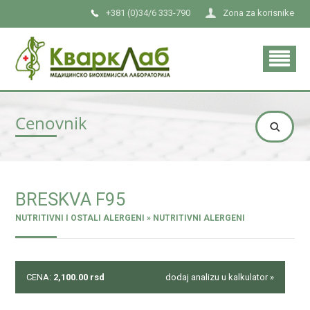
+381 (0)34/6 333-790
Zona za korisnike
Cenovnik
BRESKVA F95
NUTRITIVNI I OSTALI ALERGENI » NUTRITIVNI ALERGENI
CENA:
2,100.00
rsd
dodaj analizu u kalkulator »