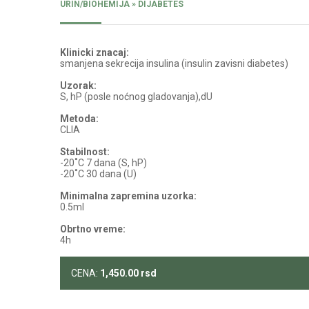
URIN/BIOHEMIJA » DIJABETES
Klinicki znacaj:
smanjena sekrecija insulina (insulin zavisni diabetes)
Uzorak:
S, hP (posle noćnog gladovanja),dU
Metoda:
CLIA
Stabilnost:
-20˚C 7 dana (S, hP)
-20˚C 30 dana (U)
Minimalna zapremina uzorka:
0.5ml
Obrtno vreme:
4h
CENA:
1,450.00
rsd