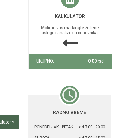
KALKULATOR
Molimo vas markirajte željene
usluge i analize sa cenovnika.
UKUPNO:
0.00
rsd
RADNO VREME
ulator »
PONEDELJAK - PETAK
od 7:00 - 20:00
SUBOTA
od 7:00 - 15:00