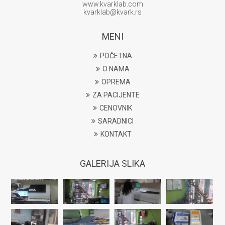
www.kvarklab.com
kvarklab@kvark.rs
MENI
POČETNA
O NAMA
OPREMA
ZA PACIJENTE
CENOVNIK
SARADNICI
KONTAKT
GALERIJA SLIKA