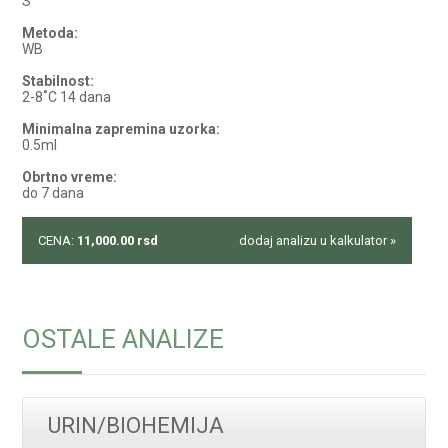
S
Metoda:
WB
Stabilnost:
2-8˚C 14 dana
Minimalna zapremina uzorka:
0.5ml
Obrtno vreme:
do 7 dana
CENA:
11,000.00
rsd
dodaj analizu u kalkulator »
OSTALE ANALIZE
URIN/BIOHEMIJA